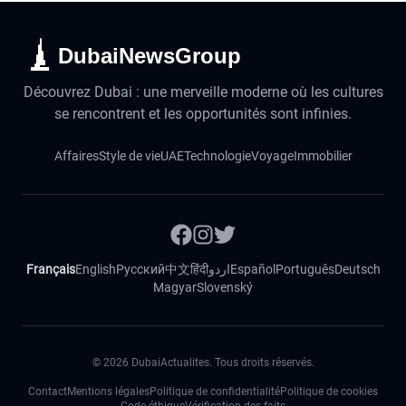
DubaiNewsGroup
Découvrez Dubai : une merveille moderne où les cultures
se rencontrent et les opportunités sont infinies.
Affaires
Style de vie
UAE
Technologie
Voyage
Immobilier
Français
English
Русский
中文
हिंदी
اردو
Español
Português
Deutsch
Magyar
Slovenský
©
2026
DubaiActualites. Tous droits réservés.
Contact
Mentions légales
Politique de confidentialité
Politique de cookies