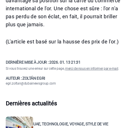
davantage sa position sur la carte du commerce
international de l'or. Une chose est sûre : l'or n'a
pas perdu de son éclat, en fait, il pourrait briller
plus que jamais.
(L'article est basé sur la hausse des prix de l'or.)
DERNIÈRE MISE À JOUR :
2026. 01. 13 21:31
Si vous trouvez une erreur sur cette page,
merci de nous en informer par e-mail
.
AUTEUR : ZOLTÁN EGRI
egri.zoltan@dubainewsgroup.com
Dernières actualités
UAE, TECHNOLOGIE, VOYAGE, STYLE DE VIE