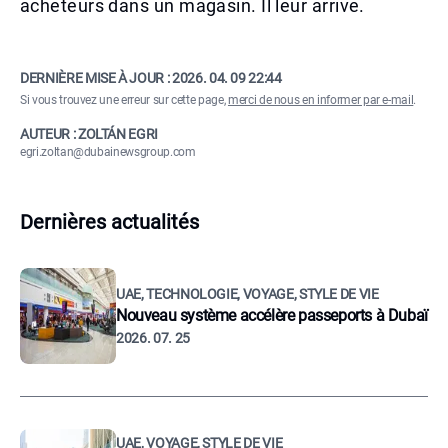
acheteurs dans un magasin. Il leur arrive.
DERNIÈRE MISE À JOUR :
2026. 04. 09 22:44
Si vous trouvez une erreur sur cette page,
merci de nous en informer par e-mail
.
AUTEUR : ZOLTÁN EGRI
egri.zoltan@dubainewsgroup.com
Dernières actualités
UAE, TECHNOLOGIE, VOYAGE, STYLE DE VIE
Nouveau système accélère passeports à Dubaï
2026. 07. 25
UAE, VOYAGE, STYLE DE VIE