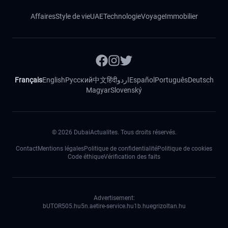
Affaires
Style de vie
UAE
Technologie
Voyage
Immobilier
Français
English
Русский
中文
हिंदी
اردو
Español
Português
Deutsch
Magyar
Slovenský
©
2026
DubaiActualites. Tous droits réservés.
Contact
Mentions légales
Politique de confidentialité
Politique de cookies
Code éthique
Vérification des faits
Advertisement:
bUTOR5
05.hu
5n.ae
tire-service.hu
1b.hu
egrizoltan.hu