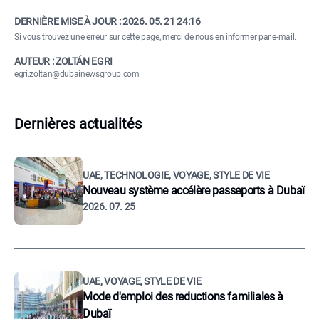
DERNIÈRE MISE À JOUR :
2026. 05. 21 24:16
Si vous trouvez une erreur sur cette page,
merci de nous en informer par e-mail
.
AUTEUR : ZOLTÁN EGRI
egri.zoltan@dubainewsgroup.com
Dernières actualités
UAE, TECHNOLOGIE, VOYAGE, STYLE DE VIE
Nouveau système accélère passeports à Dubaï
2026. 07. 25
UAE, VOYAGE, STYLE DE VIE
Mode d'emploi des reductions familiales à
Dubaï