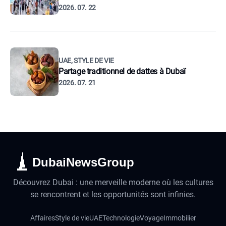
2026. 07. 22
UAE, STYLE DE VIE
Partage traditionnel de dattes à Dubaï
2026. 07. 21
DubaiNewsGroup
Découvrez Dubai : une merveille moderne où les cultures
se rencontrent et les opportunités sont infinies.
Affaires
Style de vie
UAE
Technologie
Voyage
Immobilier