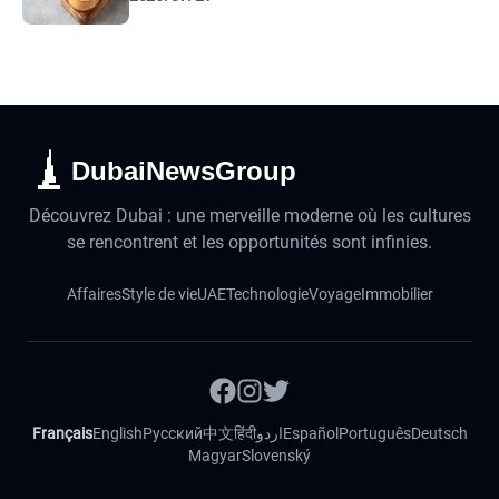
DubaiNewsGroup
Découvrez Dubai : une merveille moderne où les cultures
se rencontrent et les opportunités sont infinies.
Affaires
Style de vie
UAE
Technologie
Voyage
Immobilier
Français
English
Русский
中文
हिंदी
اردو
Español
Português
Deutsch
Magyar
Slovenský