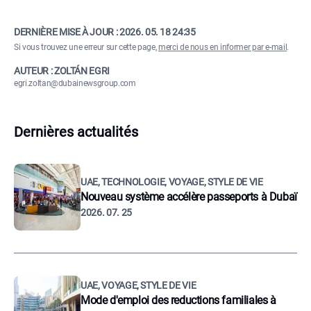
DERNIÈRE MISE À JOUR :
2026. 05. 18 24:35
Si vous trouvez une erreur sur cette page,
merci de nous en informer par e-mail
.
AUTEUR : ZOLTÁN EGRI
egri.zoltan@dubainewsgroup.com
Dernières actualités
UAE, TECHNOLOGIE, VOYAGE, STYLE DE VIE
Nouveau système accélère passeports à Dubaï
2026. 07. 25
UAE, VOYAGE, STYLE DE VIE
Mode d'emploi des reductions familiales à