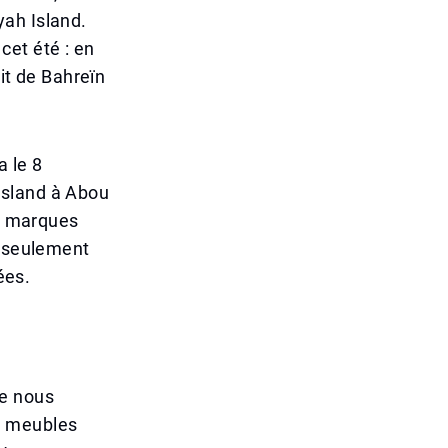
yah Island.
et été : en
ait de Bahreïn
a le 8
Island à Abou
es marques
t seulement
ées.
ue nous
s meubles