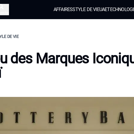
AFFAIRES
STYLE DE VIE
UAE
TECHNOLOGI
herche
YLE DE VIE
eu des Marques Iconiq
ï