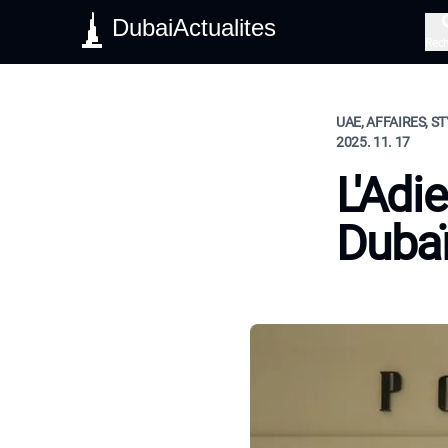
DubaiActualites
Rec
UAE, AFFAIRES, ST
2025. 11. 17
L'Adi
Duba