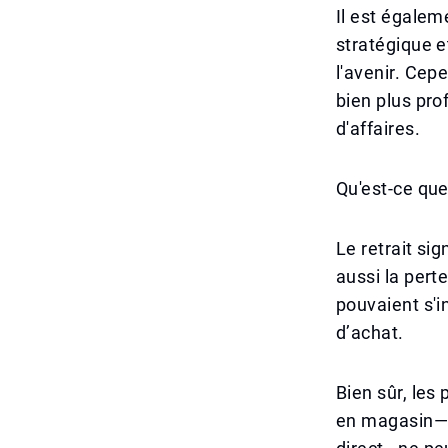
Il est égale
stratégique e
l'avenir. Cep
bien plus pro
d'affaires.
Qu'est-ce qu
Le retrait si
aussi la pert
pouvaient s'i
d’achat.
Bien sûr, les
en magasin—to