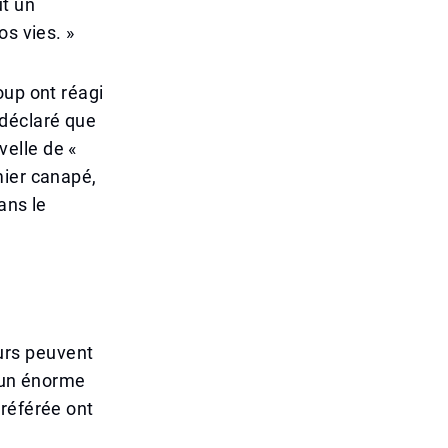
ut un
os vies. »
oup ont réagi
 déclaré que
velle de «
mier canapé,
ans le
urs peuvent
t un énorme
préférée ont