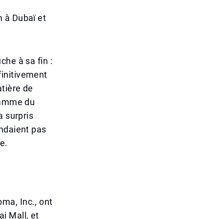
 à Dubaï et
he à sa fin :
finitivement
tière de
 gamme du
a surpris
endaient pas
e.
ma, Inc., ont
i Mall, et