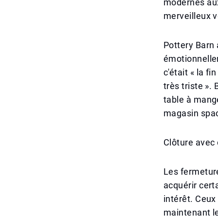
modernes aux 
merveilleux v
Pottery Barn 
émotionnelle
c'était « la f
très triste »
table à mange
magasin spac
Clôture avec
Les fermetur
acquérir cert
intérêt. Ceux
maintenant l