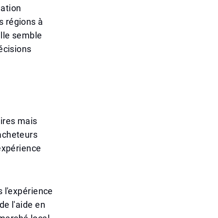
mation
s régions à
elle semble
écisions
aires mais
 acheteurs
'expérience
s l'expérience
de l'aide en