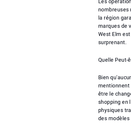
Les opération
nombreuses m
la région gar
marques de vê
West Elm est
surprenant.
Quelle Peut-ê
Bien qu'aucune
mentionnent p
être le chan
shopping en l
physiques trad
des modèles 