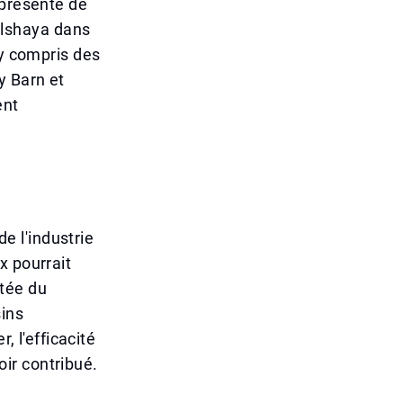
eprésente de
lshaya dans
 y compris des
y Barn et
ent
de l'industrie
x pourrait
ntée du
sins
, l'efficacité
ir contribué.