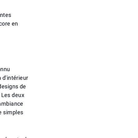
entes
ncore en
onnu
d'intérieur
designs de
. Les deux
 ambiance
e simples