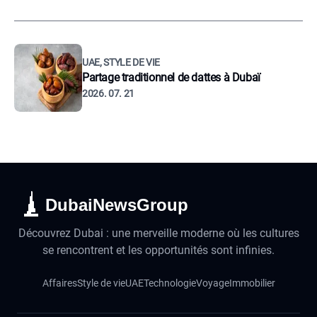
UAE, STYLE DE VIE
Partage traditionnel de dattes à Dubaï
2026. 07. 21
DubaiNewsGroup
Découvrez Dubai : une merveille moderne où les cultures
se rencontrent et les opportunités sont infinies.
Affaires
Style de vie
UAE
Technologie
Voyage
Immobilier