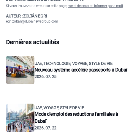
Si vous trouvez une erreur sur cette page,
merci de nous en informer par e-mail
.
AUTEUR : ZOLTÁN EGRI
egri.zoltan@dubainewsgroup.com
Dernières actualités
UAE, TECHNOLOGIE, VOYAGE, STYLE DE VIE
Nouveau système accélère passeports à Dubaï
2026. 07. 25
UAE, VOYAGE, STYLE DE VIE
Mode d'emploi des reductions familiales à
Dubaï
2026. 07. 22