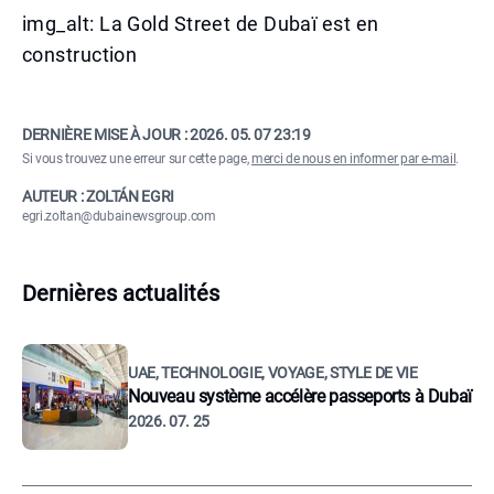
img_alt: La Gold Street de Dubaï est en
construction
DERNIÈRE MISE À JOUR :
2026. 05. 07 23:19
Si vous trouvez une erreur sur cette page,
merci de nous en informer par e-mail
.
AUTEUR : ZOLTÁN EGRI
egri.zoltan@dubainewsgroup.com
Dernières actualités
UAE, TECHNOLOGIE, VOYAGE, STYLE DE VIE
Nouveau système accélère passeports à Dubaï
2026. 07. 25