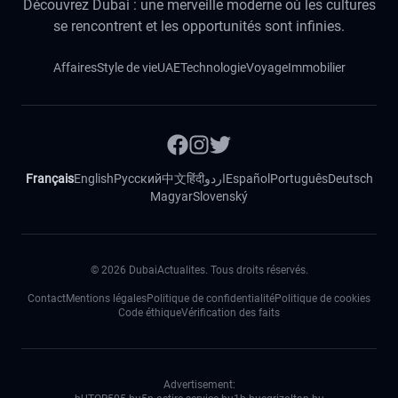
Découvrez Dubai : une merveille moderne où les cultures
se rencontrent et les opportunités sont infinies.
Affaires
Style de vie
UAE
Technologie
Voyage
Immobilier
Français
English
Русский
中文
हिंदी
اردو
Español
Português
Deutsch
Magyar
Slovenský
©
2026
DubaiActualites. Tous droits réservés.
Contact
Mentions légales
Politique de confidentialité
Politique de cookies
Code éthique
Vérification des faits
Advertisement: