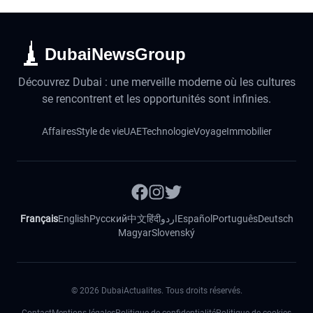
DubaiNewsGroup
Découvrez Dubai : une merveille moderne où les cultures
se rencontrent et les opportunités sont infinies.
Affaires
Style de vie
UAE
Technologie
Voyage
Immobilier
Français
English
Русский
中文
हिंदी
اردو
Español
Português
Deutsch
Magyar
Slovenský
©
2026
DubaiActualites. Tous droits réservés.