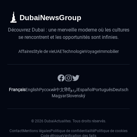
DubaiNewsGroup
Découvrez Dubai : une merveille moderne où les cultures
se rencontrent et les opportunités sont infinies.
Affaires
Style de vie
UAE
Technologie
Voyage
Immobilier
Français
English
Русский
中文
हिंदी
اردو
Español
Português
Deutsch
Magyar
Slovenský
©
2026
DubaiActualites. Tous droits réservés.
Contact
Mentions légales
Politique de confidentialité
Politique de cookies
Code éthique
Vérification des faits