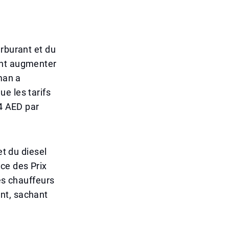
arburant et du
ent augmenter
man a
e les tarifs
74 AED par
et du diesel
ce des Prix
es chauffeurs
nt, sachant