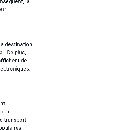
nséquent, la
eur.
la destination
al. De plus,
 affichent de
lectroniques.
ont
 bonne
e transport
opulaires