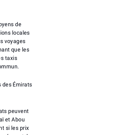
moyens de
tions locales
les voyages
nant que les
s taxis
 commun.
s des Émirats
rats peuvent
baï et Abou
 si les prix