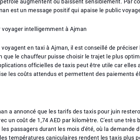
pétrole augmentent ou baissent sensiblement. Par co
man est un message positif qui apaise le public voyag
r voyager intelligemment à Ajman
 voyagent en taxi à Ajman, il est conseillé de préciser 
n que le chauffeur puisse choisir le trajet le plus optim
pplications officielles de taxis peut être utile car elles
ise les coûts attendus et permettent des paiements é
man a annoncé que les tarifs des taxis pour juin rester
ec un coût de 1,74 AED par kilomètre. C'est une très
 les passagers durant les mois d'été, où la demande d
es températures caniculaires rendent les taxis plus p