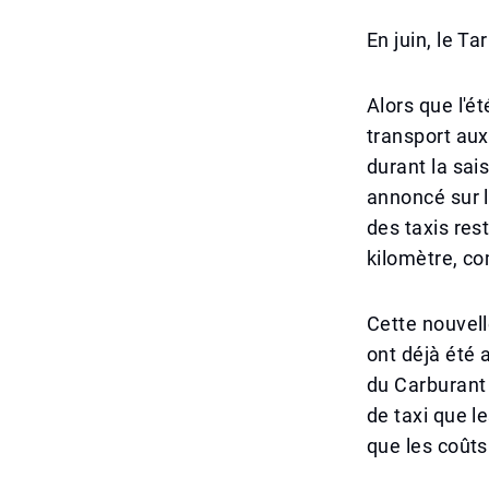
En juin, le T
Alors que l'é
transport au
durant la sai
annoncé sur l
des taxis res
kilomètre, c
Cette nouvell
ont déjà été 
du Carburant 
de taxi que 
que les coûts