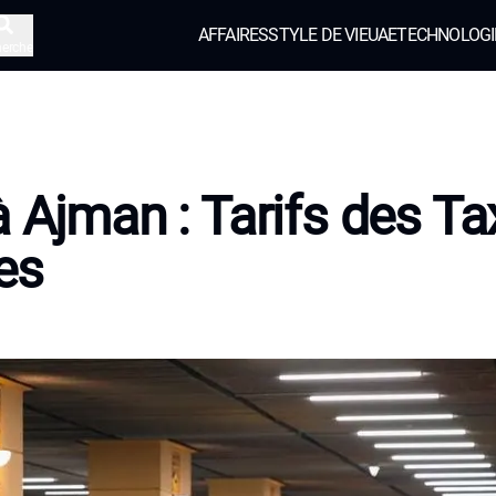
AFFAIRES
STYLE DE VIE
UAE
TECHNOLOGI
herche
à Ajman : Tarifs des Ta
es