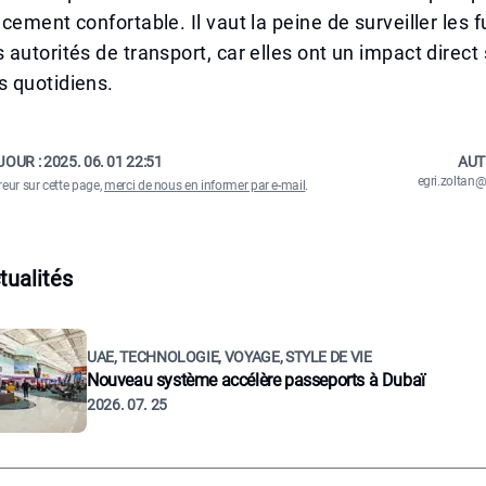
cement confortable. Il vaut la peine de surveiller les 
autorités de transport, car elles ont un impact direct
 quotidiens.
JOUR :
2025. 06. 01 22:51
AUT
egri.zolta
reur sur cette page,
merci de nous en informer par e-mail
.
tualités
UAE, TECHNOLOGIE, VOYAGE, STYLE DE VIE
Nouveau système accélère passeports à Dubaï
2026. 07. 25