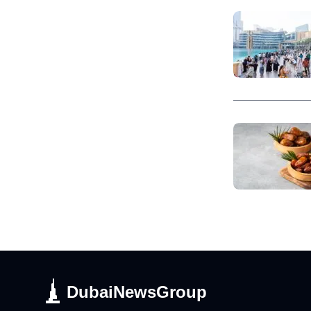
DubaiNewsGroup