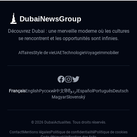
DubaiNewsGroup
Découvrez Dubai : une merveille moderne où les cultures
se rencontrent et les opportunités sont infinies.
Affaires
Style de vie
UAE
Technologie
Voyage
Immobilier
Français
English
Русский
中文
हिंदी
اردو
Español
Português
Deutsch
Magyar
Slovenský
©
2026
DubaiActualites. Tous droits réservés.
Contact
Mentions légales
Politique de confidentialité
Politique de cookies