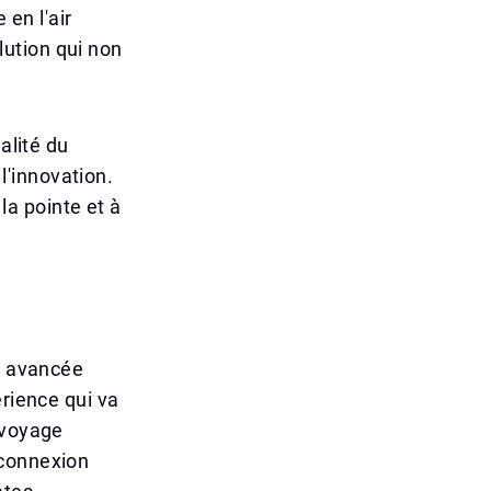
 en l'air
ution qui non
alité du
'innovation.
a pointe et à
le avancée
érience qui va
 voyage
éconnexion