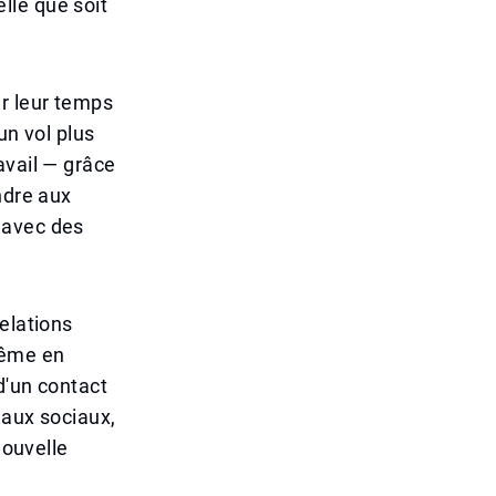
lle que soit
er leur temps
un vol plus
avail — grâce
ndre aux
 avec des
elations
même en
d'un contact
eaux sociaux,
nouvelle