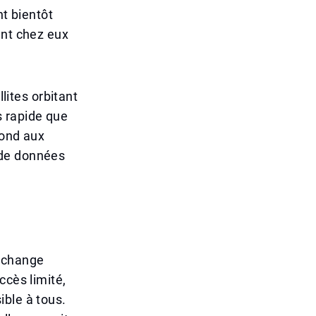
nt bientôt
ent chez eux
lites orbitant
s rapide que
pond aux
 de données
s change
ccès limité,
ible à tous.