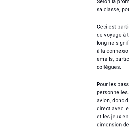
Selon la pro
sa classe, po
Ceci est part
de voyage à t
long ne signi
à la connexio
emails, part
collègues.
Pour les pass
personnelles
avion, donc d
direct avec l
et les jeux e
dimension de 