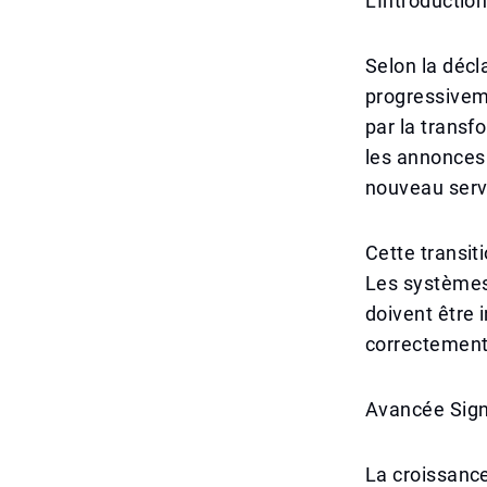
L'Introductio
Selon la décl
progressiveme
par la transf
les annonces o
nouveau servi
Cette transit
Les systèmes 
doivent être 
correctement 
Avancée Sign
La croissance