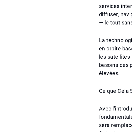
services inte
diffuser, nav
— le tout sans
La technologie
en orbite ba
les satellite
besoins des 
élevées.
Ce que Cela S
Avec l'introd
fondamentalem
sera remplacé