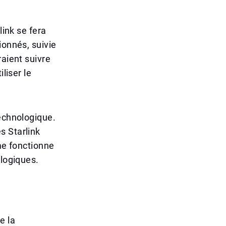
link se fera
ionnés, suivie
raient suivre
liser le
technologique.
s Starlink
ème fonctionne
ologiques.
e la