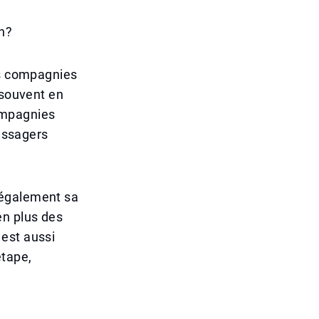
en?
es compagnies
 souvent en
ompagnies
passagers
 également sa
en plus des
est aussi
étape,