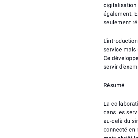
digitalisation
également. E
seulement ré
L'introductio
service mais
Ce développe
servir d'exem
Résumé
La collaborat
dans les serv
au-delà du si
connecté en 