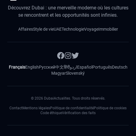
Découvrez Dubai : une merveille moderne où les cultures
se rencontrent et les opportunités sont infinies.
Affaires
Style de vie
UAE
Technologie
Voyage
Immobilier
Français
English
Русский
中文
हिंदी
اردو
Español
Português
Deutsch
Magyar
Slovenský
©
2026
DubaiActualites. Tous droits réservés.
Contact
Mentions légales
Politique de confidentialité
Politique de cookies
Code éthique
Vérification des faits