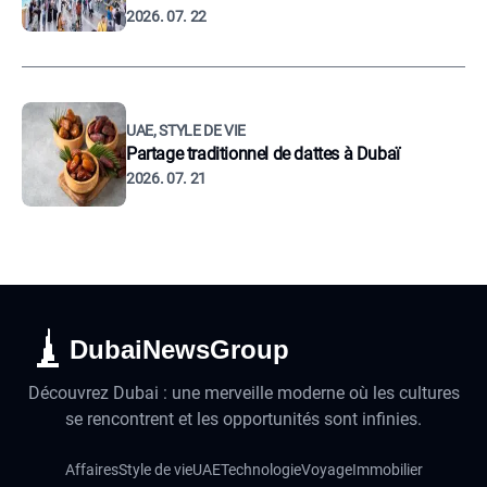
2026. 07. 22
UAE, STYLE DE VIE
Partage traditionnel de dattes à Dubaï
2026. 07. 21
DubaiNewsGroup
Découvrez Dubai : une merveille moderne où les cultures
se rencontrent et les opportunités sont infinies.
Affaires
Style de vie
UAE
Technologie
Voyage
Immobilier