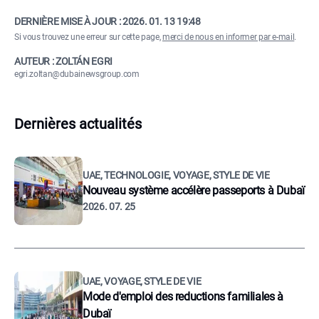
DERNIÈRE MISE À JOUR :
2026. 01. 13 19:48
Si vous trouvez une erreur sur cette page,
merci de nous en informer par e-mail
.
AUTEUR : ZOLTÁN EGRI
egri.zoltan@dubainewsgroup.com
Dernières actualités
UAE, TECHNOLOGIE, VOYAGE, STYLE DE VIE
Nouveau système accélère passeports à Dubaï
2026. 07. 25
UAE, VOYAGE, STYLE DE VIE
Mode d'emploi des reductions familiales à
Dubaï