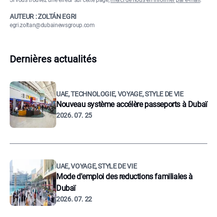
Si vous trouvez une erreur sur cette page,
merci de nous en informer par e-mail
.
AUTEUR : ZOLTÁN EGRI
egri.zoltan@dubainewsgroup.com
Dernières actualités
UAE, TECHNOLOGIE, VOYAGE, STYLE DE VIE
Nouveau système accélère passeports à Dubaï
2026. 07. 25
UAE, VOYAGE, STYLE DE VIE
Mode d'emploi des reductions familiales à
Dubaï
2026. 07. 22