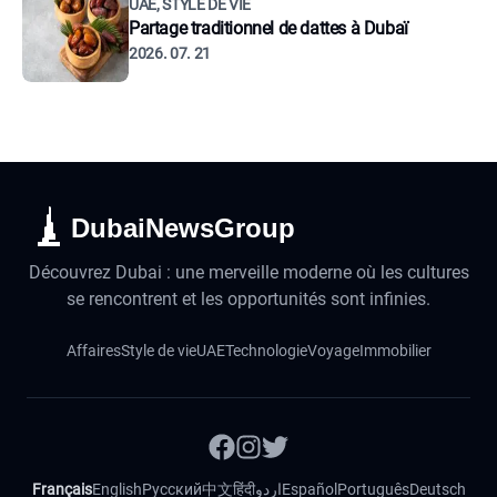
UAE, STYLE DE VIE
Partage traditionnel de dattes à Dubaï
2026. 07. 21
DubaiNewsGroup
Découvrez Dubai : une merveille moderne où les cultures
se rencontrent et les opportunités sont infinies.
Affaires
Style de vie
UAE
Technologie
Voyage
Immobilier
Français
English
Русский
中文
हिंदी
اردو
Español
Português
Deutsch