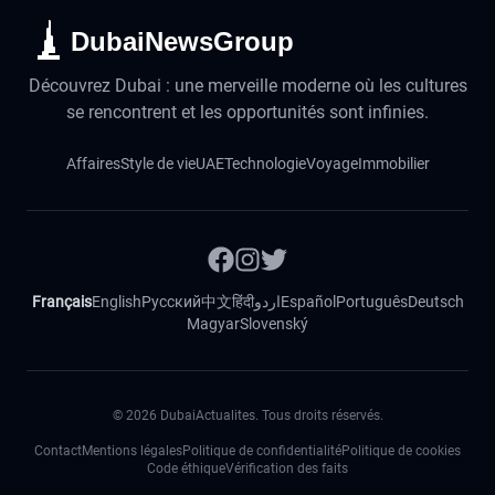
DubaiNewsGroup
Découvrez Dubai : une merveille moderne où les cultures
se rencontrent et les opportunités sont infinies.
Affaires
Style de vie
UAE
Technologie
Voyage
Immobilier
Français
English
Русский
中文
हिंदी
اردو
Español
Português
Deutsch
Magyar
Slovenský
©
2026
DubaiActualites. Tous droits réservés.
Contact
Mentions légales
Politique de confidentialité
Politique de cookies
Code éthique
Vérification des faits