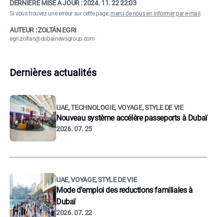
DERNIÈRE MISE À JOUR :
2024. 11. 22 22:03
Si vous trouvez une erreur sur cette page,
merci de nous en informer par e-mail
.
AUTEUR : ZOLTÁN EGRI
egri.zoltan@dubainewsgroup.com
Dernières actualités
UAE, TECHNOLOGIE, VOYAGE, STYLE DE VIE
Nouveau système accélère passeports à Dubaï
2026. 07. 25
UAE, VOYAGE, STYLE DE VIE
Mode d'emploi des reductions familiales à
Dubaï
2026. 07. 22