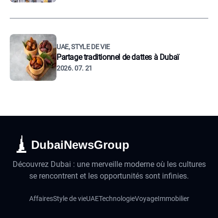
UAE, STYLE DE VIE
Partage traditionnel de dattes à Dubaï
2026. 07. 21
DubaiNewsGroup
Découvrez Dubai : une merveille moderne où les cultures
se rencontrent et les opportunités sont infinies.
Affaires
Style de vie
UAE
Technologie
Voyage
Immobilier