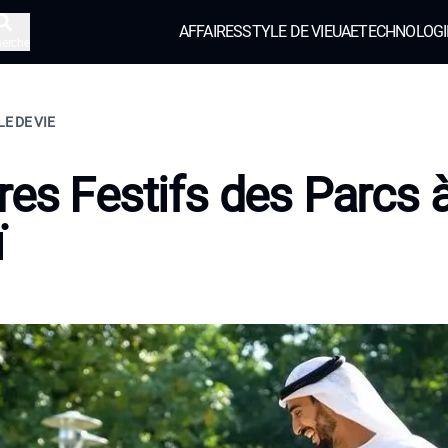
AFFAIRES
STYLE DE VIE
UAE
TECHNOLOGI
herche
LE DE VIE
res Festifs des Parcs 
ï