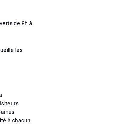
verts de 8h à
ueille les
a
isiteurs
baines
ité à chacun