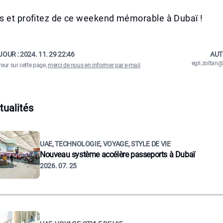
s et profitez de ce weekend mémorable à Dubaï !
JOUR :
2024. 11. 29 22:46
AUT
egri.zolta
reur sur cette page,
merci de nous en informer par e-mail
.
tualités
UAE, TECHNOLOGIE, VOYAGE, STYLE DE VIE
Nouveau système accélère passeports à Dubaï
2026. 07. 25