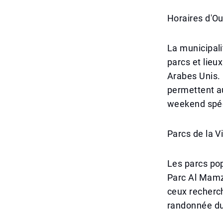
Horaires d'Ou
La municipali
parcs et lieu
Arabes Unis. 
permettent au
weekend spéc
Parcs de la V
Les parcs popu
Parc Al Mamza
ceux recherch
randonnée du