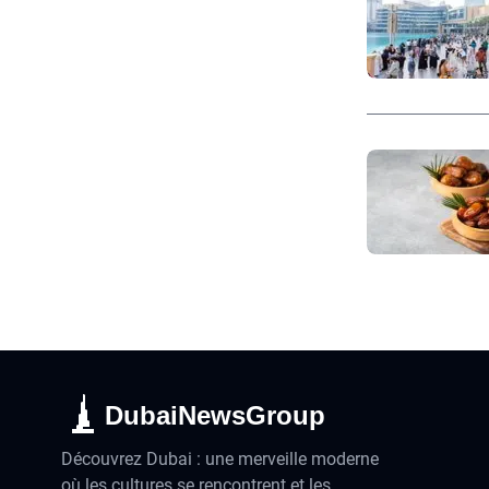
DubaiNewsGroup
Découvrez Dubai : une merveille moderne
où les cultures se rencontrent et les