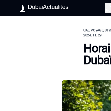
DubaiActualites
Rec
UAE, VOYAGE, STY
2024. 11. 29
Horai
Duba