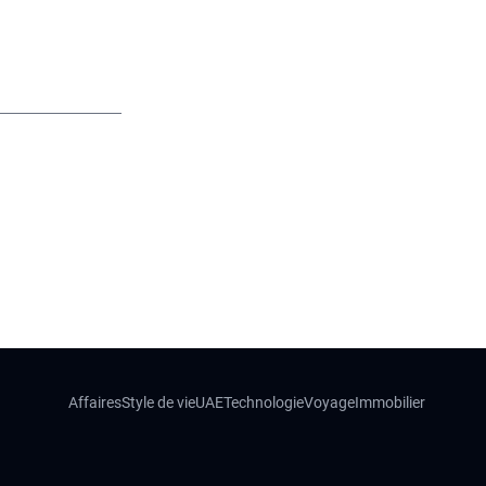
Affaires
Style de vie
UAE
Technologie
Voyage
Immobilier