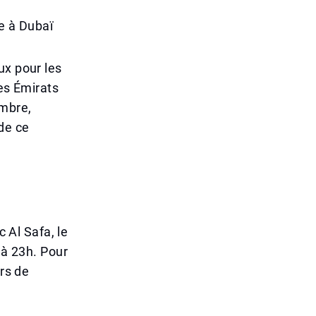
e à Dubaï
ux pour les
des Émirats
embre,
de ce
c Al Safa, le
 à 23h. Pour
ers de