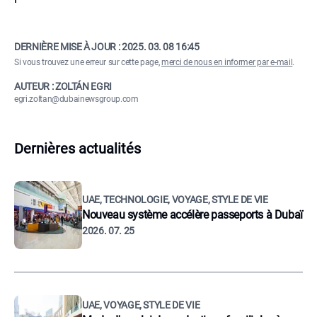
DERNIÈRE MISE À JOUR :
2025. 03. 08 16:45
Si vous trouvez une erreur sur cette page,
merci de nous en informer par e-mail
.
AUTEUR : ZOLTÁN EGRI
egri.zoltan@dubainewsgroup.com
Dernières actualités
UAE, TECHNOLOGIE, VOYAGE, STYLE DE VIE
Nouveau système accélère passeports à Dubaï
2026. 07. 25
UAE, VOYAGE, STYLE DE VIE