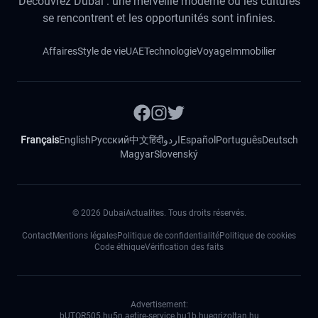
Découvrez Dubai : une merveille moderne où les cultures
se rencontrent et les opportunités sont infinies.
Affaires
Style de vie
UAE
Technologie
Voyage
Immobilier
Français
English
Русский
中文
हिंदी
اردو
Español
Português
Deutsch
Magyar
Slovenský
©
2026
DubaiActualites. Tous droits réservés.
Contact
Mentions légales
Politique de confidentialité
Politique de cookies
Code éthique
Vérification des faits
Advertisement:
bUTOR5
05.hu
5n.ae
tire-service.hu
1b.hu
egrizoltan.hu