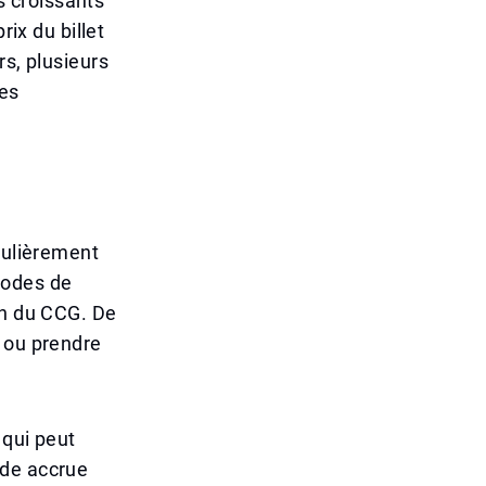
 croissants
rix du billet
rs, plusieurs
des
culièrement
riodes de
on du CCG. De
s ou prendre
 qui peut
nde accrue