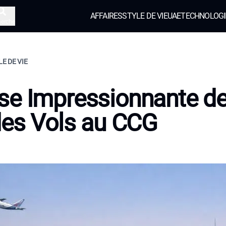
AFFAIRES
STYLE DE VIE
UAE
TECHNOLOGI
herche
LE DE VIE
se Impressionnante d
des Vols au CCG