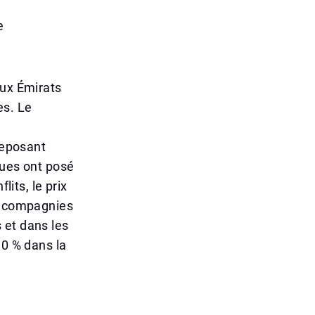
e
aux Émirats
es. Le
reposant
ques ont posé
lits, le prix
de compagnies
 et dans les
30 % dans la