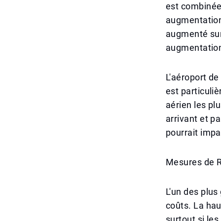
est combinée 
augmentation 
augmenté sur 
augmentation
L'aéroport de
est particuli
aérien les pl
arrivant et p
pourrait impa
Mesures de 
L'un des plus
coûts. La hau
surtout si le