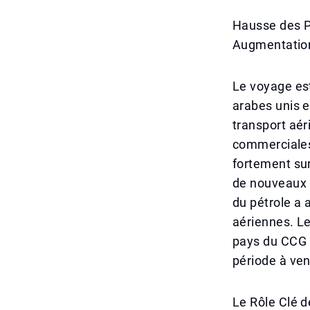
Hausse des Pr
Augmentation
Le voyage est
arabes unis e
transport aéri
commerciales 
fortement sur
de nouveaux dé
du pétrole a 
aériennes. Le
pays du CCG p
période à ven
Le Rôle Clé d