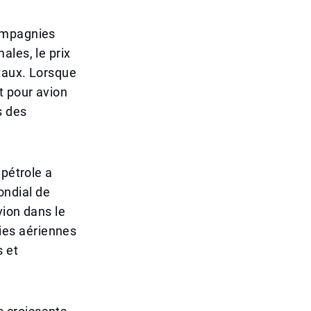
compagnies
ales, le prix
otaux. Lorsque
t pour avion
s des
 pétrole a
ondial de
vion dans le
ies aériennes
s et