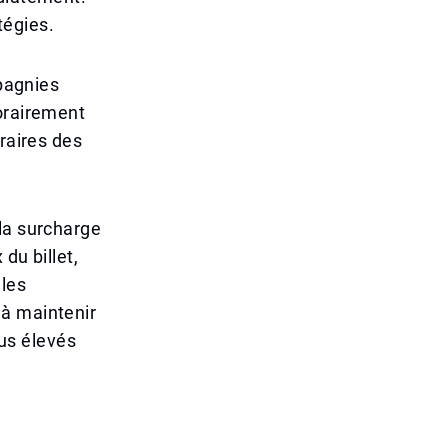
tégies.
mpagnies
porairement
raires des
la surcharge
du billet,
les
 à maintenir
lus élevés