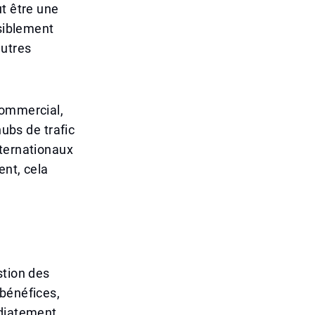
ut être une
nsiblement
autres
commercial,
hubs de trafic
nternationaux
ent, cela
stion des
 bénéfices,
édiatement.