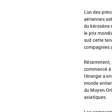
L'un des pri
aériennes est
du kérosène r
le prix mondi
suit cette te
compagnies a
Récemment, en
commencé à a
l'énergie a e
monde entier
du Moyen-Orie
asiatiques.