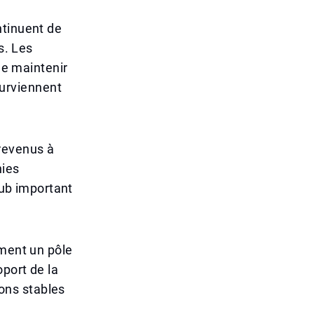
ntinuent de
s. Les
de maintenir
urviennent
revenus à
nies
hub important
ement un pôle
port de la
ions stables