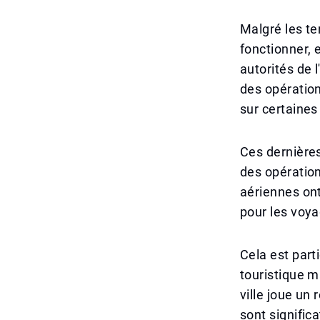
Malgré les te
fonctionner, 
autorités de 
des opératio
sur certaines
Ces dernières
des opératio
aériennes ont
pour les voyag
Cela est part
touristique m
ville joue un 
sont signific