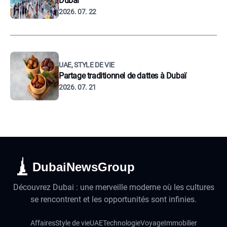
Dubaï
2026. 07. 22
UAE, STYLE DE VIE
Partage traditionnel de dattes à Dubaï
2026. 07. 21
DubaiNewsGroup
Découvrez Dubai : une merveille moderne où les cultures
se rencontrent et les opportunités sont infinies.
Affaires
Style de vie
UAE
Technologie
Voyage
Immobilier