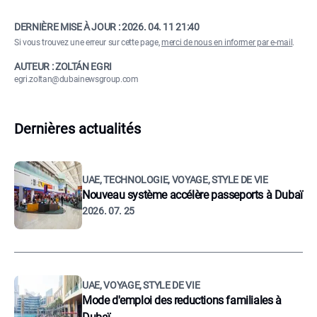
DERNIÈRE MISE À JOUR :
2026. 04. 11 21:40
Si vous trouvez une erreur sur cette page,
merci de nous en informer par e-mail
.
AUTEUR : ZOLTÁN EGRI
egri.zoltan@dubainewsgroup.com
Dernières actualités
UAE, TECHNOLOGIE, VOYAGE, STYLE DE VIE
Nouveau système accélère passeports à Dubaï
2026. 07. 25
UAE, VOYAGE, STYLE DE VIE
Mode d'emploi des reductions familiales à