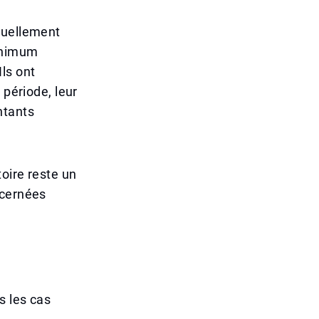
tuellement
minimum
ls ont
 période, leur
ntants
oire reste un
ncernées
s les cas