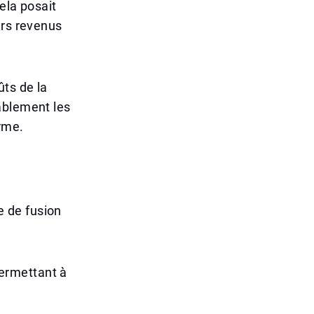
ela posait
urs revenus
ûts de la
ablement les
erme.
 de fusion
ermettant à