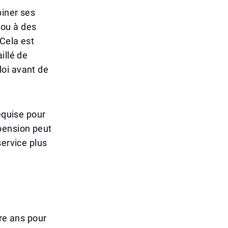
biner ses
 ou à des
 Cela est
illé de
loi avant de
equise pour
a pension peut
service plus
tre ans pour