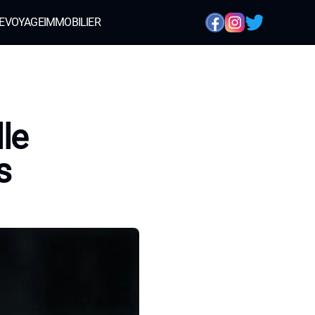
E
VOYAGE
IMMOBILIER
le
s