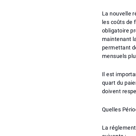
La nouvelle r
les coûts de 
obligatoire p
maintenant la
permettant de
mensuels plus
Il est import
quart du paie
doivent resp
Quelles Péri
La réglementa