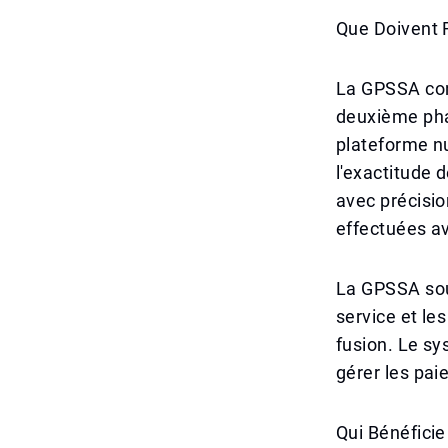
Que Doivent 
La GPSSA con
deuxième phas
plateforme n
l'exactitude 
avec précisio
effectuées av
La GPSSA soul
service et le
fusion. Le s
gérer les pai
Qui Bénéfici