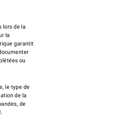
lors de la
r la
ique garantit
e documenter
plétées ou
, le type de
ation de la
mandes, de
.