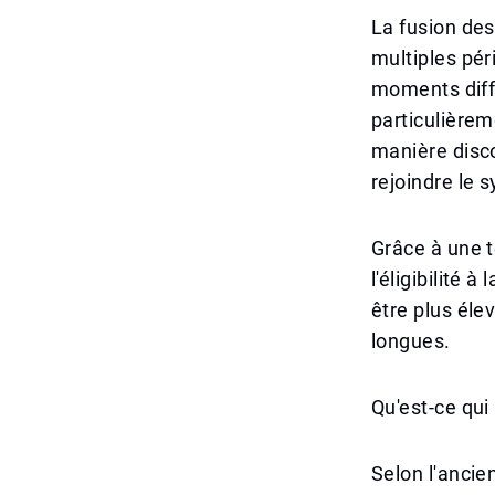
La fusion des
multiples pé
moments diffé
particulièrem
manière disc
rejoindre le s
Grâce à une t
l'éligibilité 
être plus éle
longues.
Qu'est-ce qu
Selon l'ancie