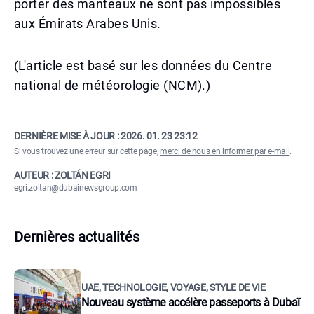
porter des manteaux ne sont pas impossibles
aux Émirats Arabes Unis.
(L'article est basé sur les données du Centre
national de météorologie (NCM).)
DERNIÈRE MISE À JOUR :
2026. 01. 23 23:12
Si vous trouvez une erreur sur cette page,
merci de nous en informer par e-mail
.
AUTEUR : ZOLTÁN EGRI
egri.zoltan@dubainewsgroup.com
Dernières actualités
UAE, TECHNOLOGIE, VOYAGE, STYLE DE VIE
Nouveau système accélère passeports à Dubaï