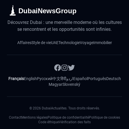
DubaiNewsGroup
Découvrez Dubai : une merveille moderne où les cultures
se rencontrent et les opportunités sont infinies.
Affaires
Style de vie
UAE
Technologie
Voyage
Immobilier
Français
English
Русский
中文
हिंदी
اردو
Español
Português
Deutsch
Magyar
Slovenský
©
2026
DubaiActualites. Tous droits réservés.
Contact
Mentions légales
Politique de confidentialité
Politique de cookies
Code éthique
Vérification des faits