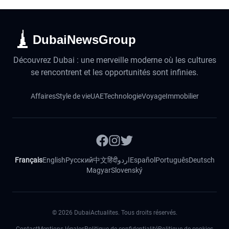
DubaiNewsGroup
Découvrez Dubai : une merveille moderne où les cultures
se rencontrent et les opportunités sont infinies.
Affaires
Style de vie
UAE
Technologie
Voyage
Immobilier
Français
English
Русский
中文
हिंदी
اردو
Español
Português
Deutsch
Magyar
Slovenský
©
2026
DubaiActualites. Tous droits réservés.