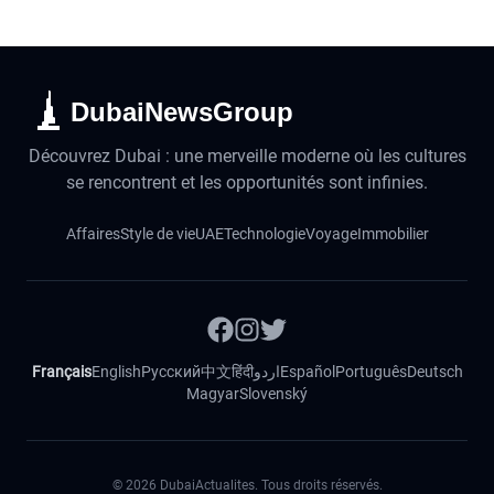
DubaiNewsGroup
Découvrez Dubai : une merveille moderne où les cultures
se rencontrent et les opportunités sont infinies.
Affaires
Style de vie
UAE
Technologie
Voyage
Immobilier
Français
English
Русский
中文
हिंदी
اردو
Español
Português
Deutsch
Magyar
Slovenský
©
2026
DubaiActualites. Tous droits réservés.