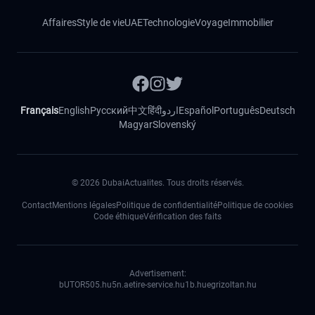
Affaires
Style de vie
UAE
Technologie
Voyage
Immobilier
Français
English
Русский
中文
हिंदी
اردو
Español
Português
Deutsch
Magyar
Slovenský
©
2026
DubaiActualites. Tous droits réservés.
Contact
Mentions légales
Politique de confidentialité
Politique de cookies
Code éthique
Vérification des faits
Advertisement:
bUTOR5
05.hu
5n.ae
tire-service.hu
1b.hu
egrizoltan.hu