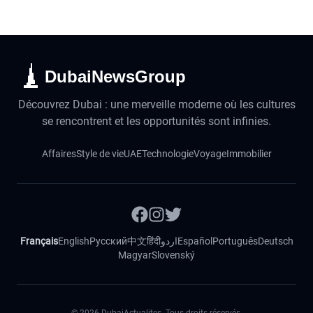
DubaiNewsGroup
Découvrez Dubai : une merveille moderne où les cultures
se rencontrent et les opportunités sont infinies.
Affaires
Style de vie
UAE
Technologie
Voyage
Immobilier
Français
English
Русский
中文
हिंदी
اردو
Español
Português
Deutsch
Magyar
Slovenský