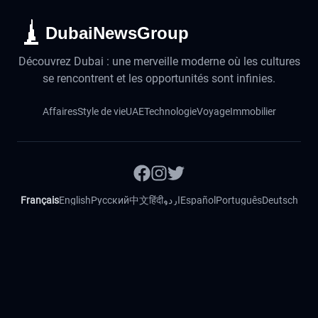
DubaiNewsGroup
Découvrez Dubai : une merveille moderne où les cultures
se rencontrent et les opportunités sont infinies.
Affaires
Style de vie
UAE
Technologie
Voyage
Immobilier
Français
English
Русский
中文
हिंदी
اردو
Español
Português
Deutsch
Magyar
Slovenský
©
2026
DubaiActualites. Tous droits réservés.
Contact
Mentions légales
Politique de confidentialité
Politique de cookies
Code éthique
Vérification des faits