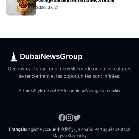
Partage traditionnel de dattes à Dubaï
2026. 07. 21
DubaiNewsGroup
Découvrez Dubai : une merveille moderne où les cultures
se rencontrent et les opportunités sont infinies.
Affaires
Style de vie
UAE
Technologie
Voyage
Immobilier
Français
English
Русский
中文
हिंदी
اردو
Español
Português
Deutsch
Magyar
Slovenský