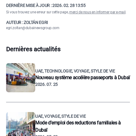
DERNIÈRE MISE À JOUR :
2026. 02. 28 13:55
Si vous trouvez une erreur sur cette page,
merci de nous en informer par e-mail
.
AUTEUR : ZOLTÁN EGRI
egri.zoltan@dubainewsgroup.com
Dernières actualités
UAE, TECHNOLOGIE, VOYAGE, STYLE DE VIE
Nouveau système accélère passeports à Dubaï
2026. 07. 25
UAE, VOYAGE, STYLE DE VIE
Mode d'emploi des reductions familiales à
Dubaï