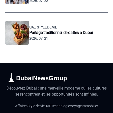
2026. 07. 22
UAE, STYLE DE VIE
Partage traditionnel de dattes à Dubaï
2026. 07. 21
DubaiNewsGroup
Découvrez Dubai : une merveille moderne où les cultures
se rencontrent et les opportunités sont infinies.
Affaires
Style de vie
UAE
Technologie
Voyage
Immobilier