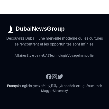
DubaiNewsGroup
Découvrez Dubai : une merveille moderne où les cultures
se rencontrent et les opportunités sont infinies.
Affaires
Style de vie
UAE
Technologie
Voyage
Immobilier
Français
English
Русский
中文
हिंदी
اردو
Español
Português
Deutsch
Magyar
Slovenský