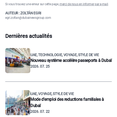
Si vous trouvez une erreur sur cette page,
merci de nous en informer par e-mail
.
AUTEUR : ZOLTÁN EGRI
egri.zoltan@dubainewsgroup.com
Dernières actualités
UAE, TECHNOLOGIE, VOYAGE, STYLE DE VIE
Nouveau système accélère passeports à Dubaï
2026. 07. 25
UAE, VOYAGE, STYLE DE VIE
Mode d'emploi des reductions familiales à
Dubaï
2026. 07. 22