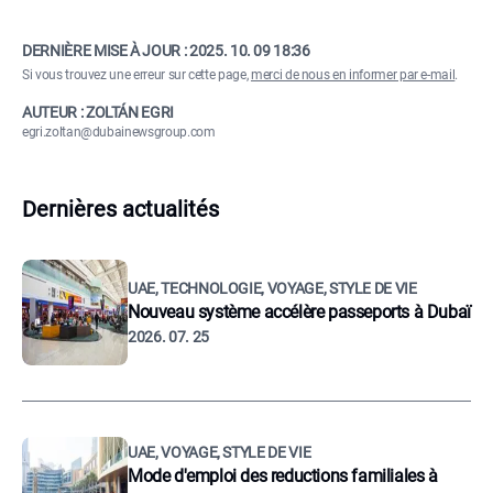
DERNIÈRE MISE À JOUR :
2025. 10. 09 18:36
Si vous trouvez une erreur sur cette page,
merci de nous en informer par e-mail
.
AUTEUR : ZOLTÁN EGRI
egri.zoltan@dubainewsgroup.com
Dernières actualités
UAE, TECHNOLOGIE, VOYAGE, STYLE DE VIE
Nouveau système accélère passeports à Dubaï
2026. 07. 25
UAE, VOYAGE, STYLE DE VIE
Mode d'emploi des reductions familiales à