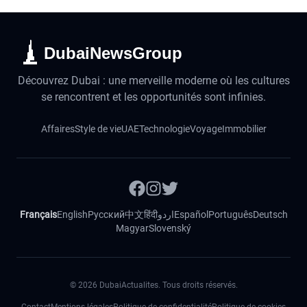
DubaiNewsGroup
Découvrez Dubai : une merveille moderne où les cultures
se rencontrent et les opportunités sont infinies.
Affaires
Style de vie
UAE
Technologie
Voyage
Immobilier
Français
English
Русский
中文
हिंदी
اردو
Español
Português
Deutsch
Magyar
Slovenský
©
2026
DubaiActualites. Tous droits réservés.