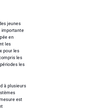
 des jeunes
n importante
ppée en
nt les
x pour les
compris les
 périodes les
d à plusieurs
systèmes
 mesure est
nt