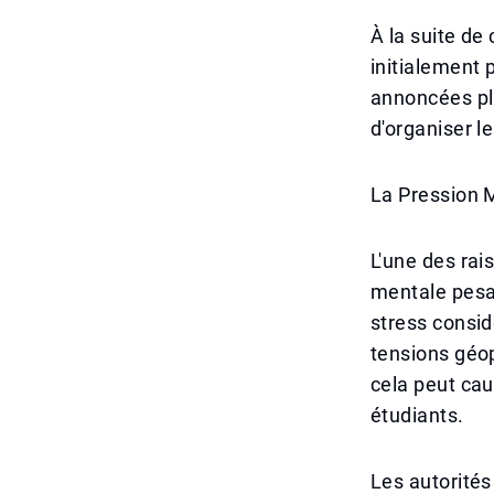
À la suite de
initialement 
annoncées plu
d'organiser l
La Pression M
L'une des rai
mentale pesa
stress consid
tensions géop
cela peut ca
étudiants.
Les autorités