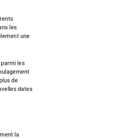
érents
ans les
ulement une
 parmi les
 soulagement
plus de
uvelles dates
ement la