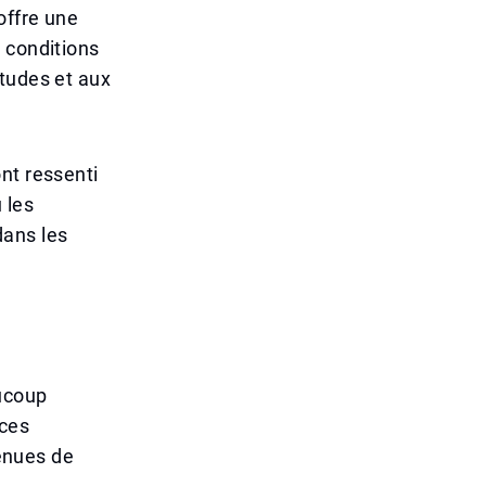
offre une
 conditions
études et aux
nt ressenti
 les
dans les
aucoup
 ces
venues de