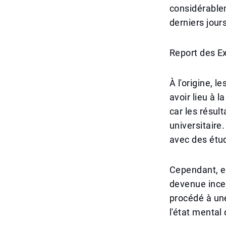
considérablem
derniers jours
Report des E
À l'origine, 
avoir lieu à 
car les résul
universitaire
avec des étu
Cependant, en
devenue incer
procédé à une
l'état mental