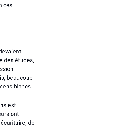
n ces
 devaient
te des études,
ission
ois, beaucoup
mens blancs.
ens est
eurs ont
écuritaire, de