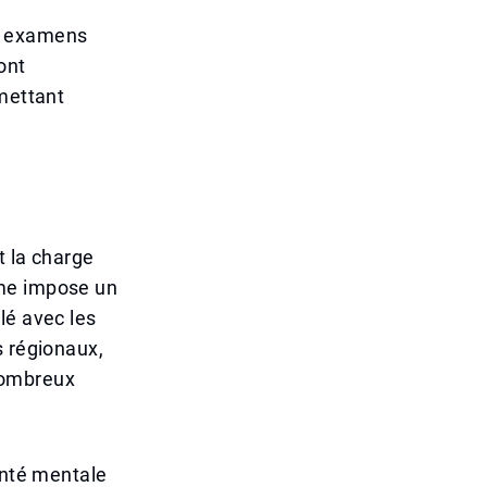
es examens
ont
rmettant
t la charge
ême impose un
lé avec les
s régionaux,
nombreux
anté mentale