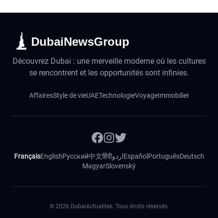
DubaiNewsGroup
Découvrez Dubai : une merveille moderne où les cultures
se rencontrent et les opportunités sont infinies.
Affaires
Style de vie
UAE
Technologie
Voyage
Immobilier
Français
English
Русский
中文
हिंदी
اردو
Español
Português
Deutsch
Magyar
Slovenský
©
2026
DubaiActualites. Tous droits réservés.