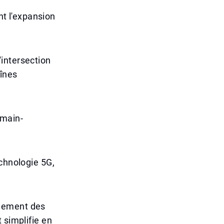
nt l'expansion
intersection
aînes
 main-
echnologie 5G,
rnement des
 simplifie en