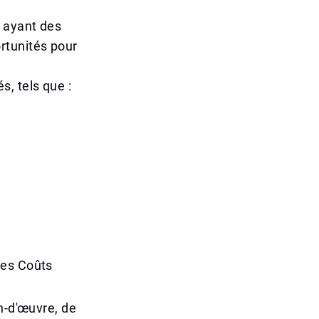
x ayant des
rtunités pour
, tels que :
des Coûts
n-d'œuvre, de