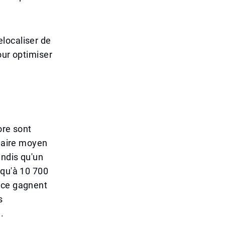
localiser de
our optimiser
ore sont
alaire moyen
andis qu'un
squ'à 10 700
nce gagnent
s
.