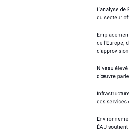
L'analyse de R
du secteur of
Emplacement g
de l'Europe, d
d'approvision
Niveau élevé d
d'œuvre parle 
Infrastructur
des services d
Environnemen
ÉAU soutient 