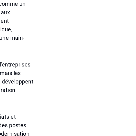
t comme un
 aux
ment
ique,
'une main-
d'entreprises
mais les
es développent
ration
iats et
 des postes
odernisation