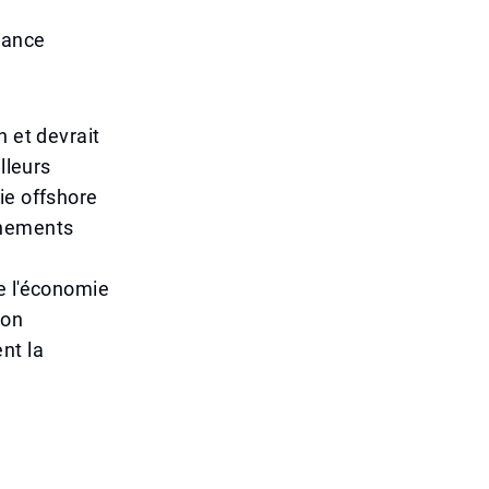
sance
n et devrait
lleurs
ie offshore
nnements
e l'économie
non
nt la