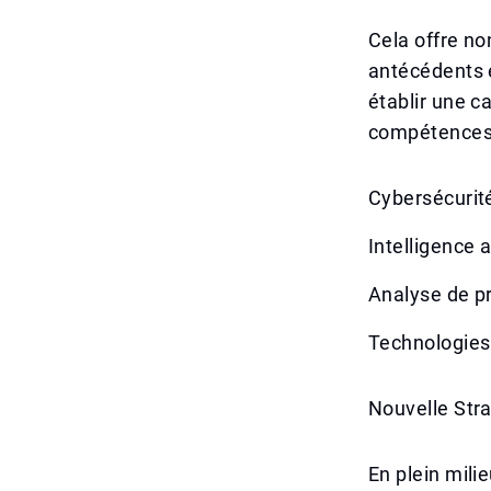
Cela offre no
antécédents 
établir une c
compétences n
Cybersécurit
Intelligence 
Analyse de p
Technologies
Nouvelle Str
En plein mili