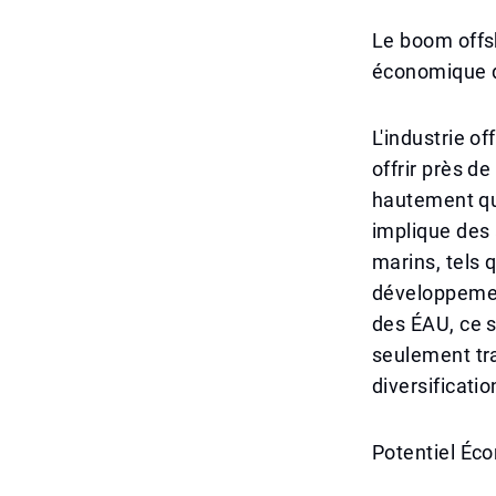
Le boom offs
économique d
L'industrie o
offrir près d
hautement qua
implique des
marins, tels q
développement
des ÉAU, ce s
seulement tr
diversificati
Potentiel Éco