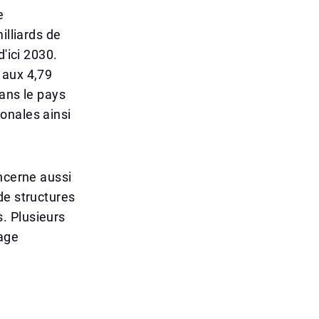
e
illiards de
'ici 2030.
 aux 4,79
dans le pays
onales ainsi
oncerne aussi
de structures
. Plusieurs
age