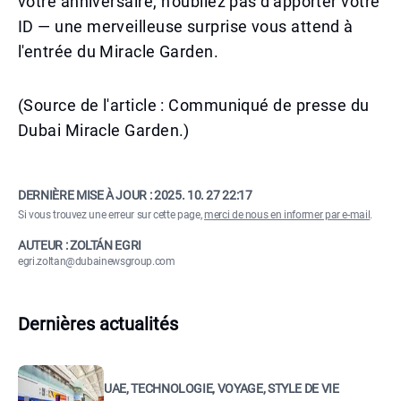
votre anniversaire, n'oubliez pas d'apporter votre
ID — une merveilleuse surprise vous attend à
l'entrée du Miracle Garden.
(Source de l'article : Communiqué de presse du
Dubai Miracle Garden.)
DERNIÈRE MISE À JOUR :
2025. 10. 27 22:17
Si vous trouvez une erreur sur cette page,
merci de nous en informer par e-mail
.
AUTEUR : ZOLTÁN EGRI
egri.zoltan@dubainewsgroup.com
Dernières actualités
UAE, TECHNOLOGIE, VOYAGE, STYLE DE VIE