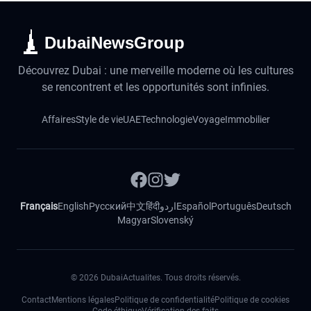
DubaiNewsGroup
Découvrez Dubai : une merveille moderne où les cultures
se rencontrent et les opportunités sont infinies.
Affaires
Style de vie
UAE
Technologie
Voyage
Immobilier
Français
English
Русский
中文
हिंदी
اردو
Español
Português
Deutsch
Magyar
Slovenský
©
2026
DubaiActualites. Tous droits réservés.
Contact
Mentions légales
Politique de confidentialité
Politique de cookies