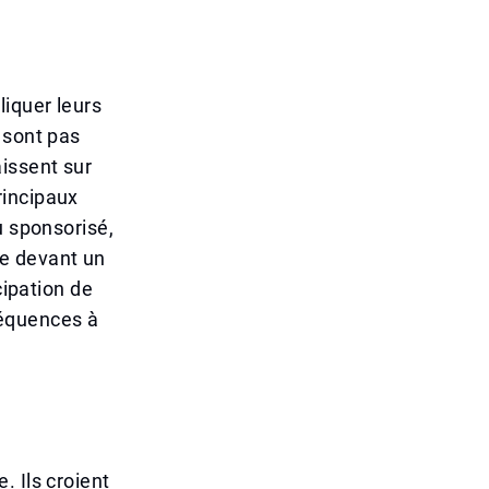
liquer leurs
 sont pas
issent sur
rincipaux
u sponsorisé,
re devant un
cipation de
nséquences à
. Ils croient