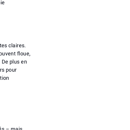
oie
tes claires.
ouvent floue,
. De plus en
irs pour
tion
és – mais