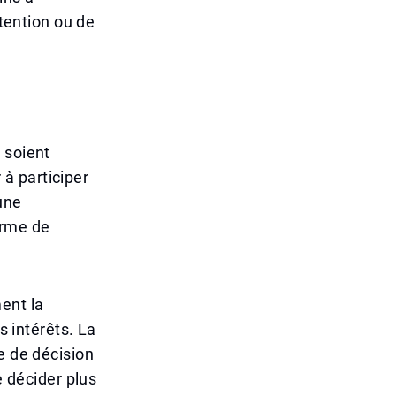
ttention ou de
 soient
 à participer
 une
orme de
ent la
s intérêts. La
e de décision
e décider plus