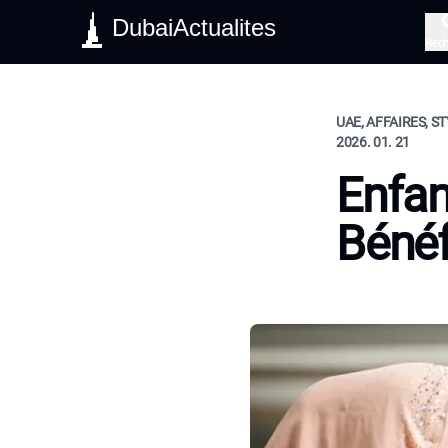
DubaiActualites
Rec
UAE, AFFAIRES, ST
2026. 01. 21
Enfan
Bénéf