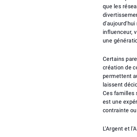
que les rése
divertissemen
d'aujourd'hui
influenceur, 
une générati
Certains par
création de c
permettent au
laissent déci
Ces familles 
est une expér
contrainte o
L'Argent et l'