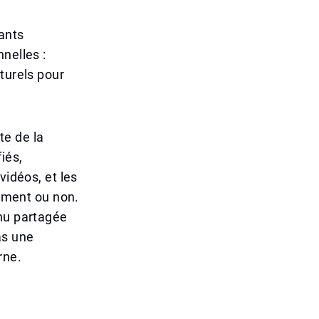
fants
nelles :
turels pour
te de la
iés,
vidéos, et les
rement ou non.
enu partagée
as une
rne.