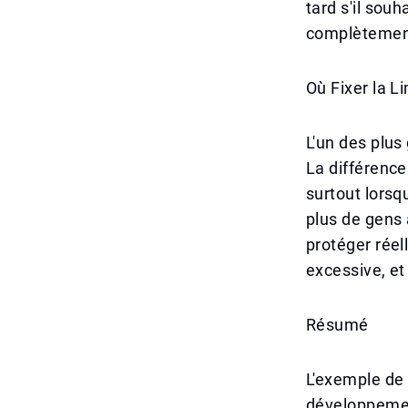
tard s'il sou
complètement
Où Fixer la Li
L'un des plus 
La différence
surtout lorsq
plus de gens 
protéger réel
excessive, et
Résumé
L'exemple de
développemen