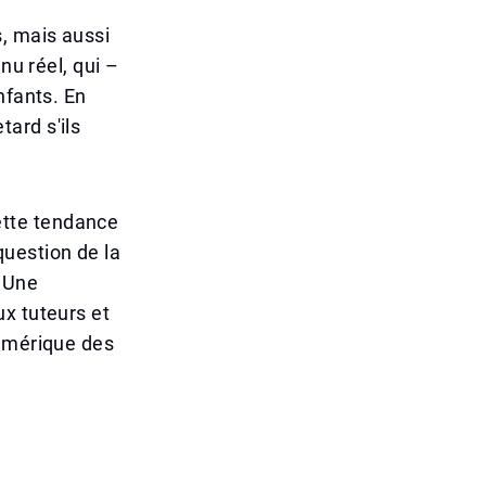
, mais aussi
nu réel, qui –
nfants. En
ard s'ils
ette tendance
 question de la
. Une
x tuteurs et
numérique des