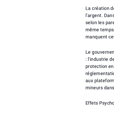
La création 
l'argent. Dan
selon les par
même temps, b
manquent cet
Le gouvernem
: l'industrie 
protection en
réglementatio
aux plateform
mineurs dans 
Effets Psych