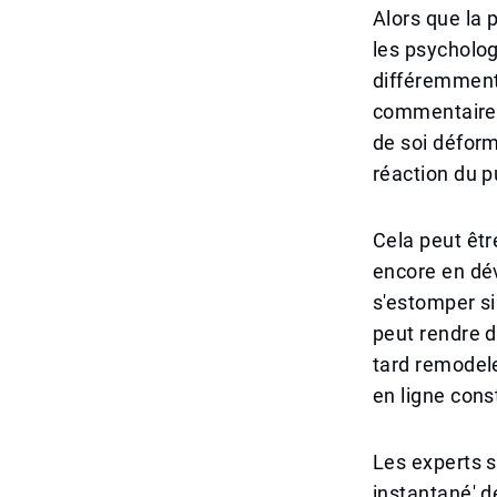
Alors que la 
les psycholog
différemment. 
commentaires
de soi déform
réaction du p
Cela peut êtr
encore en dév
s'estomper si
peut rendre d
tard remodel
en ligne cons
Les experts 
instantané' d