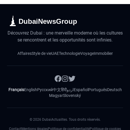
DubaiNewsGroup
Découvrez Dubai : une merveille moderne où les cultures
se rencontrent et les opportunités sont infinies.
Affaires
Style de vie
UAE
Technologie
Voyage
Immobilier
Français
English
Русский
中文
हिंदी
اردو
Español
Português
Deutsch
Magyar
Slovenský
©
2026
DubaiActualites. Tous droits réservés.
Contact
Mentions légales
Politique de confidentialité
Politique de cookies