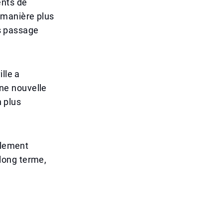
ents de
 manière plus
is passage
lle a
ne nouvelle
n plus
alement
 long terme,