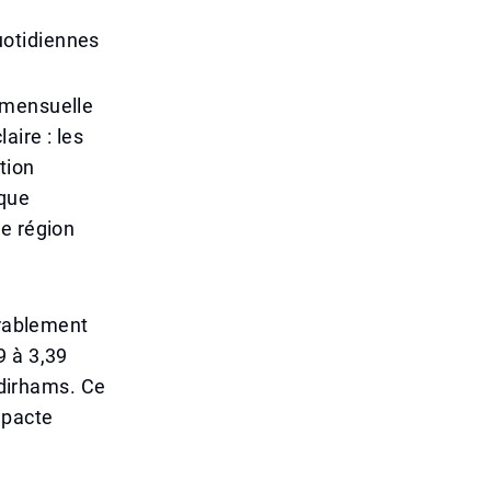
uotidiennes
 mensuelle
aire : les
tion
ique
ne région
érablement
9 à 3,39
 dirhams. Ce
mpacte