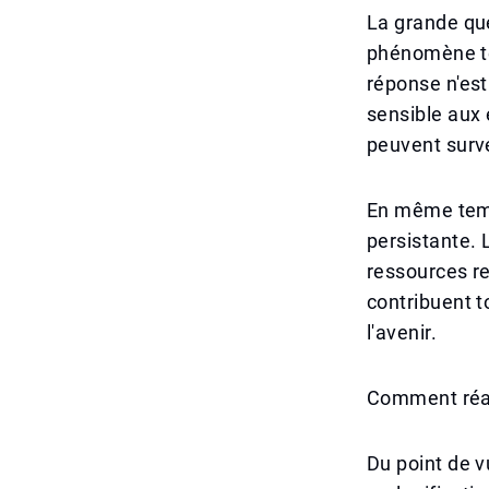
La grande que
phénomène te
réponse n'es
sensible aux
peuvent surve
En même temps
persistante. 
ressources re
contribuent t
l'avenir.
Comment réagi
Du point de v