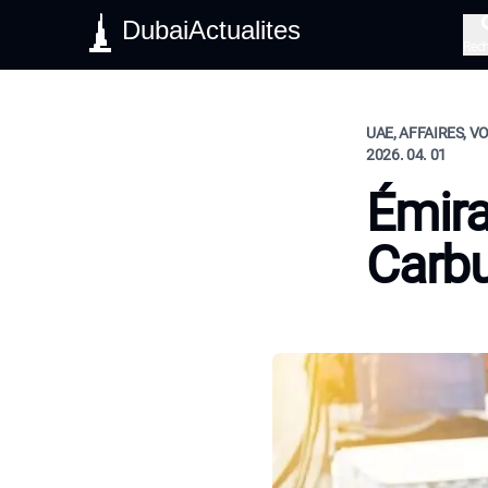
DubaiActualites
Rec
UAE, AFFAIRES, V
2026. 04. 01
Émira
Carbu