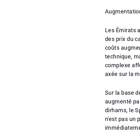
Augmentation
Les Émirats 
des prix du ca
coûts augmen
technique, ma
complexe affe
axée sur la 
Sur la base d
augmenté par 
dirhams, le S
n'est pas un 
immédiatement