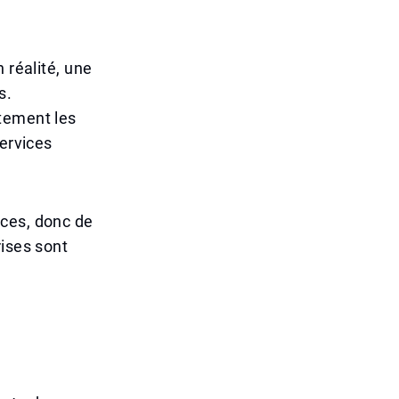
 réalité, une
s.
tement les
services
ices, donc de
rises sont