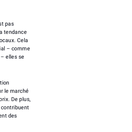
st pas
la tendance
locaux. Cela
dial – comme
– elles se
tion
ur le marché
rix. De plus,
e contribuent
ent des