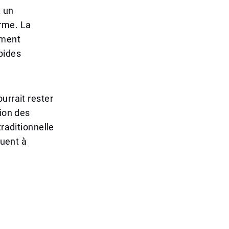
t un
erme. La
ement
pides
urrait rester
sion des
traditionnelle
nuent à