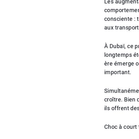
Les augmenta
comportement
consciente : 
aux transport
À Dubaï, ce p
longtemps ét
ère émerge où 
important.
Simultanément
croître. Bien 
ils offrent de
Choc à court