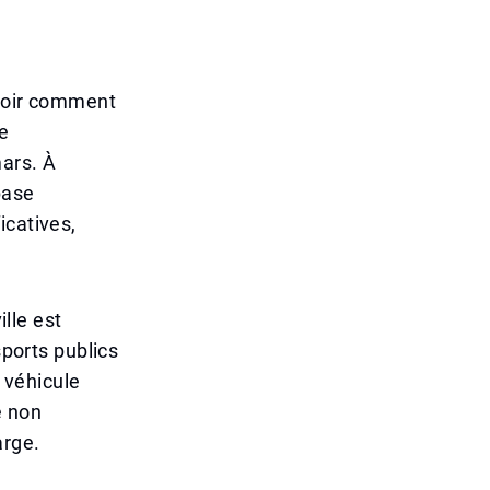
avoir comment
de
mars. À
base
icatives,
ille est
sports publics
 véhicule
e non
arge.