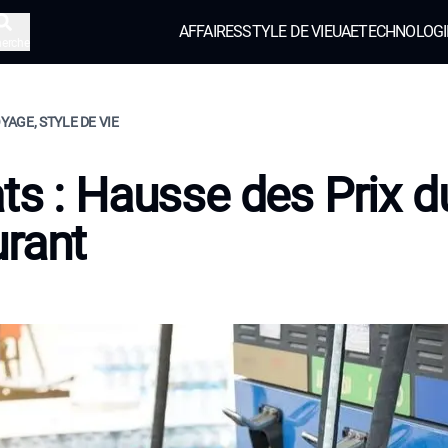
AFFAIRES
STYLE DE VIE
UAE
TECHNOLOGI
herche
OYAGE, STYLE DE VIE
ts : Hausse des Prix d
rant