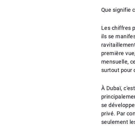
Que signifie 
Les chiffres 
ils se manife
ravitaillemen
première vue
mensuelle, ce
surtout pour 
À Dubaï, c'est
principalemen
se développe
privé. Par co
seulement les