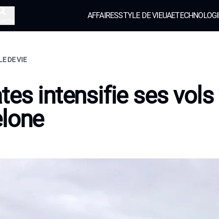
AFFAIRES
STYLE DE VIE
UAE
TECHNOLOGI
herche
LE DE VIE
tes intensifie ses vols
lone