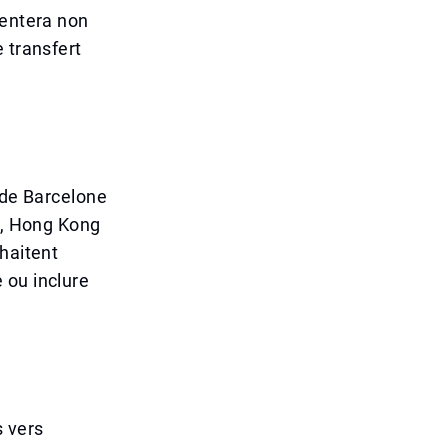
mentera non
 transfert
 de Barcelone
li, Hong Kong
haitent
 ou inclure
s vers