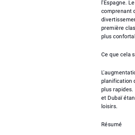
l'Espagne. Le
comprenant de
divertissemen
première clas
plus conforta
Ce que cela s
L'augmentatio
planification 
plus rapides.
et Dubaï étan
loisirs.
Résumé