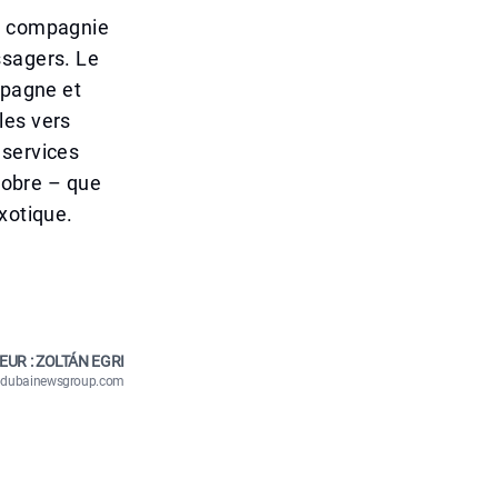
la compagnie
ssagers. Le
spagne et
les vers
 services
ctobre – que
xotique.
EUR : ZOLTÁN EGRI
n@dubainewsgroup.com