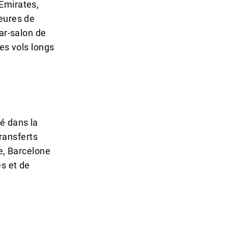
Emirates,
heures de
ar-salon de
es vols longs
é dans la
transferts
me, Barcelone
es et de