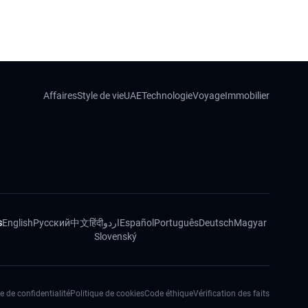
Affaires
Style de vie
UAE
Technologie
Voyage
Immobilier
s
English
Русский
中文
हिंदी
اردو
Español
Português
Deutsch
Magyar
Slovenský
e de confidentialité
Politique de cookies
Code éthique
Vérification des faits