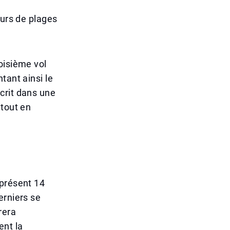
eurs de plages
oisième vol
tant ainsi le
crit dans une
 tout en
 présent 14
erniers se
rera
ent la