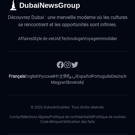
DubaiNewsGroup
Découvrez Dubai : une merveille moderne où les cultures
se rencontrent et les opportunités sont infinies.
Affaires
Style de vie
UAE
Technologie
Voyage
Immobilier
Français
English
Русский
中文
हिंदी
اردو
Español
Português
Deutsch
Magyar
Slovenský
©
2026
DubaiActualites. Tous droits réservés.
Contact
Mentions légales
Politique de confidentialité
Politique de cookies
Code éthique
Vérification des faits