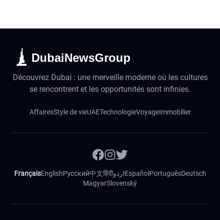
DubaiNewsGroup
Découvrez Dubai : une merveille moderne où les cultures
se rencontrent et les opportunités sont infinies.
Affaires
Style de vie
UAE
Technologie
Voyage
Immobilier
Français
English
Русский
中文
हिंदी
اردو
Español
Português
Deutsch
Magyar
Slovenský