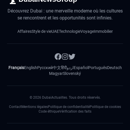
Découvrez Dubai : une merveille moderne où les cultures
se rencontrent et les opportunités sont infinies.
Affaires
Style de vie
UAE
Technologie
Voyage
Immobilier
Français
English
Русский
中文
हिंदी
اردو
Español
Português
Deutsch
Magyar
Slovenský
©
2026
DubaiActualites. Tous droits réservés.
Contact
Mentions légales
Politique de confidentialité
Politique de cookies
Code éthique
Vérification des faits