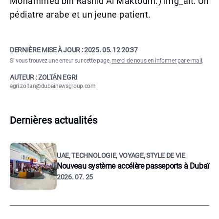
Mohammed bin Rashid Al Maktoum.) img_alt: Un
pédiatre arabe et un jeune patient.
DERNIÈRE MISE À JOUR :
2025. 05. 12 20:37
Si vous trouvez une erreur sur cette page,
merci de nous en informer par e-mail
.
AUTEUR : ZOLTÁN EGRI
egri.zoltan@dubainewsgroup.com
Dernières actualités
UAE, TECHNOLOGIE, VOYAGE, STYLE DE VIE
Nouveau système accélère passeports à Dubaï
2026. 07. 25