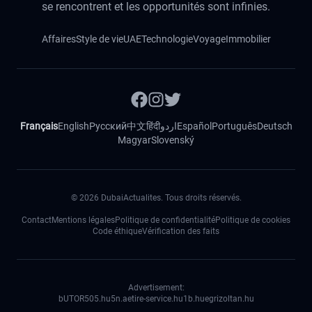
se rencontrent et les opportunités sont infinies.
Affaires
Style de vie
UAE
Technologie
Voyage
Immobilier
Français
English
Русский
中文
हिंदी
اردو
Español
Português
Deutsch
Magyar
Slovenský
©
2026
DubaiActualites. Tous droits réservés.
Contact
Mentions légales
Politique de confidentialité
Politique de cookies
Code éthique
Vérification des faits
Advertisement:
bUTOR5
05.hu
5n.ae
tire-service.hu
1b.hu
egrizoltan.hu