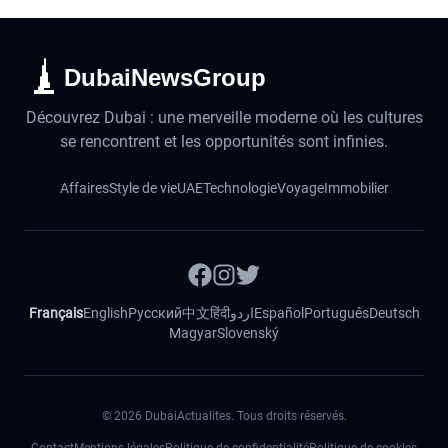
DubaiNewsGroup
Découvrez Dubai : une merveille moderne où les cultures
se rencontrent et les opportunités sont infinies.
Affaires
Style de vie
UAE
Technologie
Voyage
Immobilier
Français
English
Русский
中文
हिंदी
اردو
Español
Português
Deutsch
Magyar
Slovenský
©
2026
DubaiActualites. Tous droits réservés.